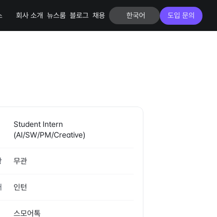
스
회사 소개
뉴스룸
블로그
채용
한국어
도입 문의
Student Intern 
(AI/SW/PM/Creative)
항
무관
태
인턴
스모어톡